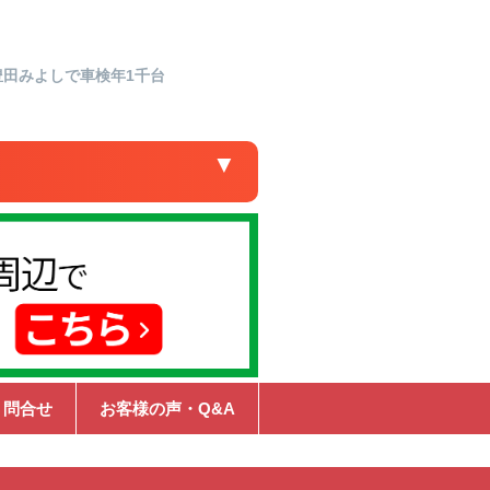
豊田みよしで車検年1千台
▼
・問合せ
お客様の声・Q&A