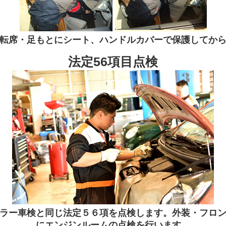
転席・足もとにシート、ハンドルカバーで保護してか
法定56項目点検
ラー車検と同じ法定５６項を点検します。外装・フロ
にエンジンルームの点検を行います。